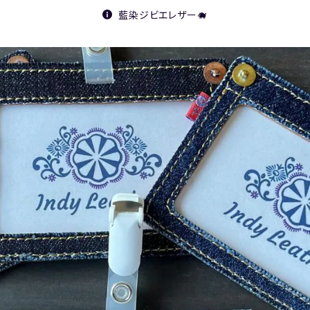
藍染ジビエレザー🐗