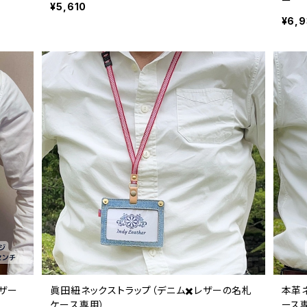
ー
¥5,610
¥6,
レザー
眞田紐ネックストラップ（デニム✖️レザーの名札
本革
ケース専用）
ース