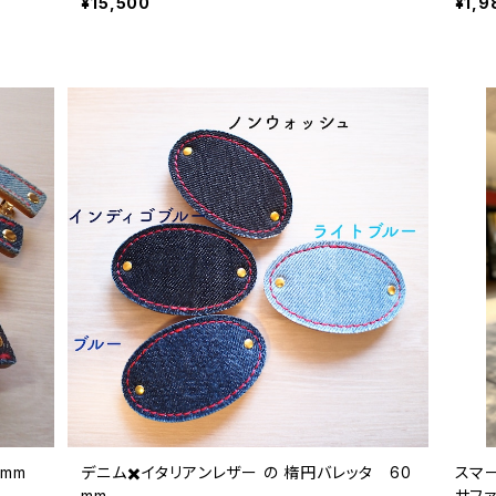
¥15,500
¥1,9
mm
デニム✖️イタリアンレザー の 楕円バレッタ 60
スマ
mm
サフ