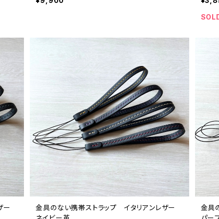
¥9,900
¥3,8
SOL
レザー
金具のない携帯ストラップ イタリアンレザー
金具
ネイビー革
パー