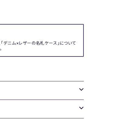
、「デニム×レザーの名札ケース」について
。