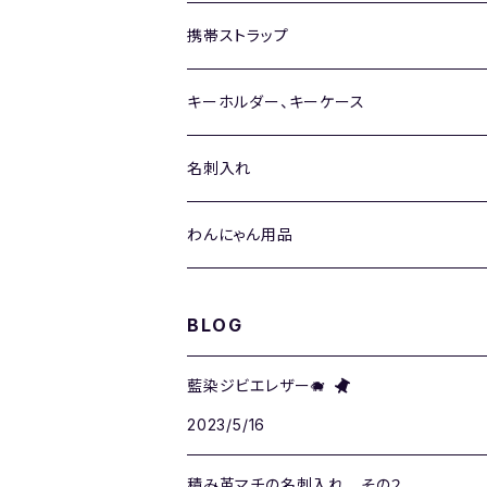
ネックストラップ
Mサイズ
携帯ストラップ
Sサイズ
ブラック革
キーホルダー、キーケース
パープル革
名刺入れ
ネイビー革
わんにゃん用品
BLOG
藍染ジビエレザー🐗
2023/5/16
積み革マチの名刺入れ その２