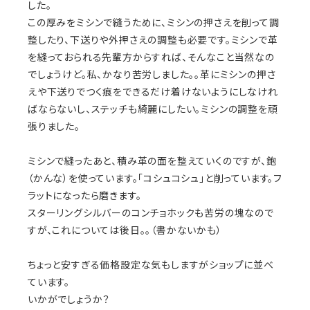
した。
この厚みをミシンで縫うために、ミシンの押さえを削って調
整したり、下送りや外押さえの調整も必要です。ミシンで革
を縫っておられる先輩方からすれば、そんなこと当然なの
でしょうけど。私、かなり苦労しました。。革にミシンの押さ
えや下送りでつく痕をできるだけ着けないようにしなけれ
ばならないし、ステッチも綺麗にしたい。ミシンの調整を頑
張りました。
ミシンで縫ったあと、積み革の面を整えていくのですが、鉋
（かんな）を使っています。「コシュコシュ」と削っています。フ
ラットになったら磨きます。
スターリングシルバーのコンチョホックも苦労の塊なので
すが、これについては後日。。（書かないかも）
ちょっと安すぎる価格設定な気もしますがショップに並べ
ています。
いかがでしょうか？